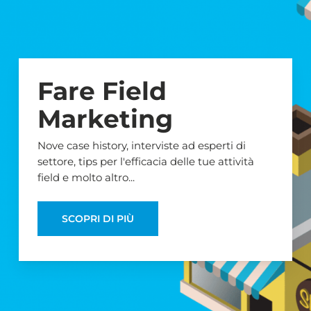
Skip
to
main
content
Fare Field
Marketing
Nove case history, interviste ad esperti di
settore, tips per l'efficacia delle tue attività
field e molto altro...
SCOPRI DI PIÙ