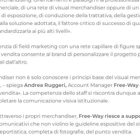
mmerciale, di una rete di visual merchandiser oppure di u
 di esposizione, di conduzione della trattativa, della ges
a soluzione adottata, il fattore critico di successo di 
ardizzarla ai più alti livelli».
genzia di field marketing con una rete capillare di figure 
endita consente al brand di personalizzare il progetto p
 dall’altro.
iser non è solo conoscere i principi base del visual merc
 – spiega
Andrea Ruggeri,
Account Manager
Free-Way
endita». La competenza dello staff si riscontra dunque 
etare la comunicazione visiva istituzionale.
 attraverso i propri merchandiser,
Free-Way riesce a suppo
municativi che non violino le guideline espositive del 
reportistica, completa di fotografie, del punto vendita.