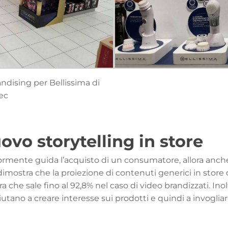
ndising per Bellissima di
ec
uovo storytelling in store
iormente guida l’acquisto di un consumatore, allora anche 
imostra che la proiezione di contenuti generici in stor
fra che sale fino al 92,8% nel caso di video brandizzati. Ino
 aiutano a creare interesse sui prodotti e quindi a invogli