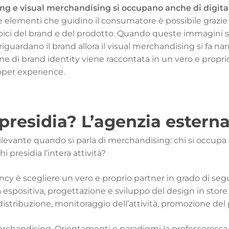
g e visual merchandising si occupano anche di digita
 elementi che guidino il consumatore è possibile grazie
ipici del brand e del prodotto. Quando queste immagini so
 riguardano il brand allora il visual merchandising si fa nar
e di brand identity viene raccontata in un vero e propr
pper experience.
 presidia? L’agenzia estern
ilevante quando si parla di merchandising: chi si occupa
i presidia l’intera attività?
ency
è scegliere un vero e proprio partner in grado di seguire
 espositiva, progettazione e sviluppo del design in store
 distribuzione, monitoraggio dell’attività, promozione del 
erchandising. Orientamenti e paradigmi
la professoressa