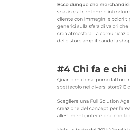
Ecco dunque che merchandisin
spazio e al contempo introdurre
cliente con immagini e colori t
generici sulla sfera di valori che
crea atmosfera. La comunicazion
dello store amplificando la sho
#4 Chi fa e chi
Quarto ma forse primo fattore r
spettacolo nei diversi store? E ch
Scegliere una
Full Solution Ag
creazione del concept per l’area
allestimenti, interazione con la
Nel suo testo del 2014
Visual M