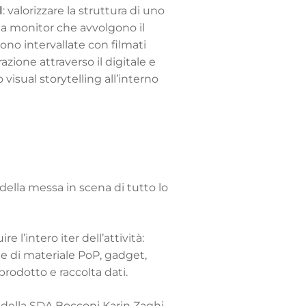
l
: valorizzare la struttura di uno
 a monitor che avvolgono il
no intervallate con filmati
razione attraverso il digitale e
io
visual storytelling
all’interno
a
 della
messa in scena
di tutto lo
 l’intero iter dell’attività:
 e di materiale PoP, gadget,
prodotto e raccolta dati.
 della SDA Bocconi Karin Zaghi