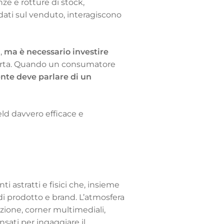
nze e rotture di stock,
dati sul venduto, interagiscono
,
ma è necessario investire
offerta. Quando un consumatore
nte deve parlare di un
ield davvero efficace e
i astratti e fisici che, insieme
 di prodotto e brand. L’atmosfera
azione, corner multimediali,
nsati per ingaggiare il