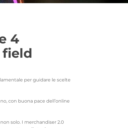
e 4
 field
ndamentale per guidare le scelte
cino, con buona pace dell’online
a non solo. I merchandiser
2.0