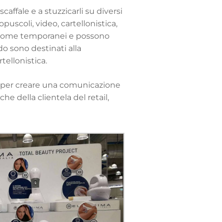
scaffale e a
stuzzicarli
su diversi
puscoli, video, cartellonistica,
o come temporanei e possono
 sono destinati alla
tellonistica.
saper creare una comunicazione
e della clientela del retail,