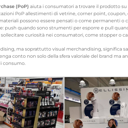
rchase (PoP)
aiuta i consumatori a trovare il prodotto su 
azioni PoP allestimenti di vetrine, corner point, coupon, o
ti materiali possono essere pensati o come permanenti 
ne:
push
quando sono strumenti per esporre e
pull
quando
 sollecitare curiosità nei consumatori, come stopper o car
ising, ma soprattutto visual merchandising, significa 
nga conto non solo della sfera valoriale del brand ma anch
 di consumo.