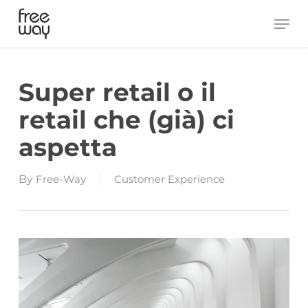
Skip
Men
to
main
content
Super retail o il
retail che (già) ci
aspetta
By
Free-Way
Customer Experience