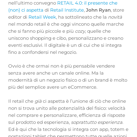
nell’ultimo convegno
RETAIL 4.0: il presente che
(non) ci aspetta
di
Retail Institute
,
John Ryan
, store
editor di
Retail Week
, ha sottolineato che la
novità
nel mondo retail è che oggi vincono quelle marche
che si fanno più piccole e più
cozy
, quelle che
uniscono shopping e cibo, personalizzano e creano
eventi esclusivi. Il digitale è un di cui che si integra
fino a confondersi nel negozio.
Ovvio è che ormai non è più pensabile vendere
senza avere anche un canale online. Ma la
modernità di un negozio fisico o di un brand è molto
più del semplice avere un eCommerce.
Il retail che
già
ci aspetta è l’unione di ciò che online
non si trova unito alle potenzialità del fisico: velocità
nel comprare e personalizzare, efficienza di risposte
sul prodotto ed esperienza,
soprattutto esperienza
.
Ed è qui che la tecnologia si integra con app, totem e
postazioni tablet che permettono tutte quelle azioni