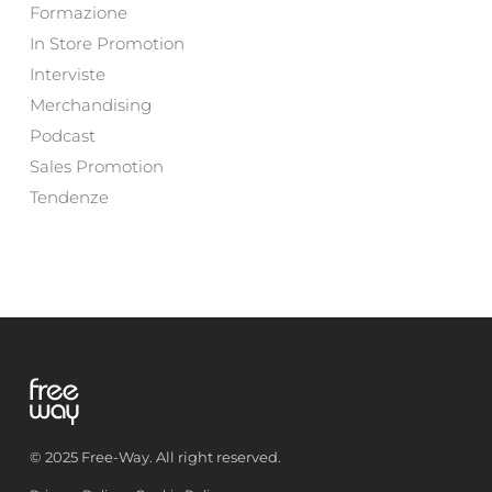
Formazione
In Store Promotion
Interviste
Merchandising
Podcast
Sales Promotion
Tendenze
© 2025 Free-Way. All right reserved.