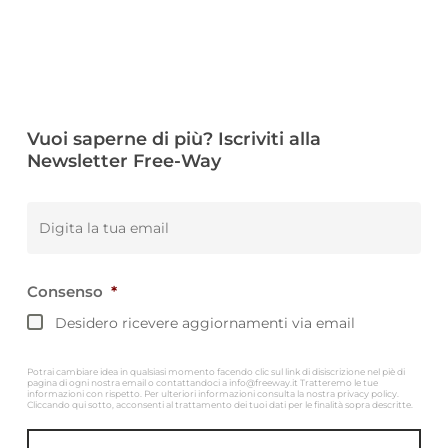
Vuoi saperne di più? Iscriviti alla
Newsletter Free-Way
Email
*
Consenso
*
Desidero ricevere aggiornamenti via email
Potrai cambiare idea in qualsiasi momento facendo clic sul link di disiscrizione nel piè di
pagina di ogni nostra email o contattandoci a info@freeway.it Tratteremo le tue
informazioni con rispetto. Per ulteriori informazioni consulta la nostra privacy policy.
Cliccando qui sotto, acconsenti al trattamento dei tuoi dati per le finalità sopra descritte.