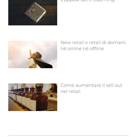
New retail o retail di domani:
né online né offline
Come aumentare il sell out
nel retail