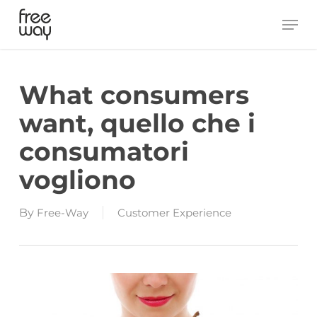
Skip
Men
to
main
content
What consumers
want, quello che i
consumatori
vogliono
By
Free-Way
Customer Experience