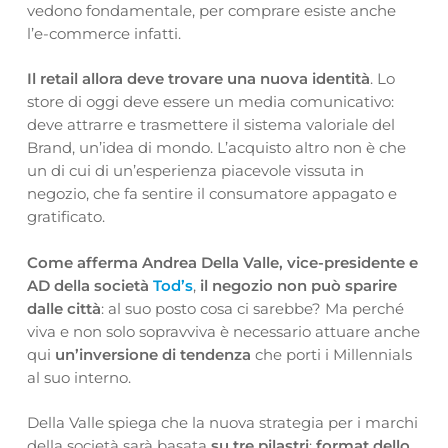
vedono fondamentale, per comprare esiste anche
l’e-commerce infatti.
Il retail allora deve trovare una nuova identità
. Lo
store di oggi deve essere un media comunicativo:
deve attrarre e trasmettere il sistema valoriale del
Brand, un’idea di mondo. L’acquisto altro non è che
un di cui
di un’esperienza piacevole vissuta in
negozio, che fa sentire il consumatore appagato e
gratificato.
Come afferma Andrea Della Valle, vice-presidente e
AD della società
Tod’s
,
il negozio non può sparire
dalle città
: al suo posto cosa ci sarebbe? Ma perché
viva e non solo sopravviva è necessario attuare anche
qui
un’inversione di tendenza
che porti i Millennials
al suo interno.
Della Valle spiega che la nuova strategia per i marchi
della società sarà basata
su tre pilastri
:
format
dello