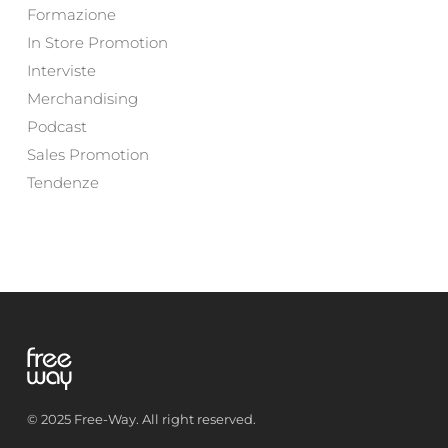
Formazione
In Store Promotion
Interviste
Merchandising
Podcast
Sales Promotion
Tendenze
© 2025 Free-Way. All right reserved.