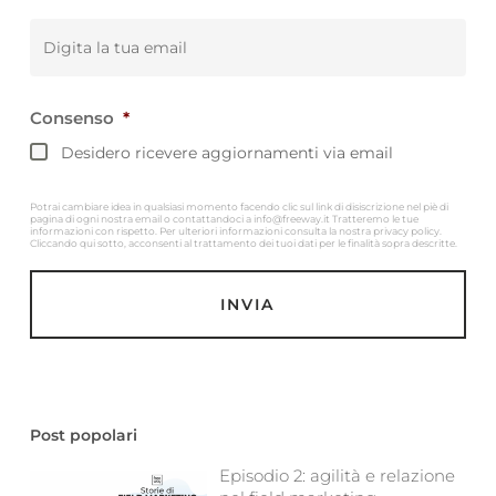
Email
*
Consenso
*
Desidero ricevere aggiornamenti via email
Potrai cambiare idea in qualsiasi momento facendo clic sul link di disiscrizione nel piè di
pagina di ogni nostra email o contattandoci a info@freeway.it Tratteremo le tue
informazioni con rispetto. Per ulteriori informazioni consulta la nostra privacy policy.
Cliccando qui sotto, acconsenti al trattamento dei tuoi dati per le finalità sopra descritte.
Post popolari
Episodio 2: agilità e relazione