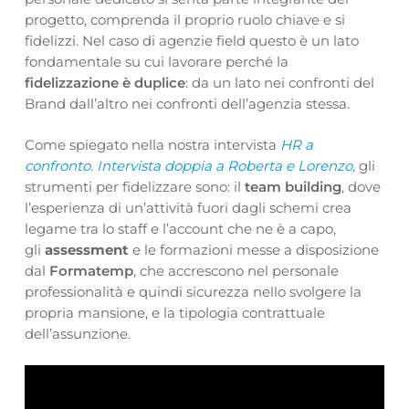
progetto, comprenda il proprio ruolo chiave e si
fidelizzi. Nel caso di agenzie field questo è un lato
fondamentale su cui lavorare perché la
fidelizzazione è duplice
: da un lato nei confronti del
Brand dall’altro nei confronti dell’agenzia stessa.
Come spiegato nella nostra intervista
HR a
confronto. Intervista doppia a Roberta e Lorenzo,
gli
strumenti per fidelizzare sono:
il
team building
, dove
l’esperienza di un’attività fuori dagli schemi crea
legame tra lo staff e l’account che ne è a capo,
gli
assessment
e le formazioni messe a disposizione
dal
Formatemp
, che accrescono nel personale
professionalità e quindi sicurezza nello svolgere la
propria mansione, e la tipologia contrattuale
dell’assunzione.