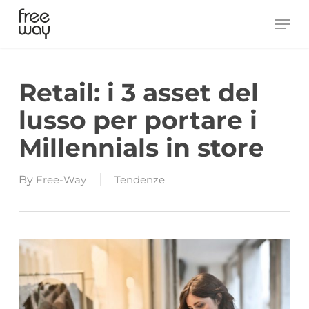
Skip
Men
to
main
content
Retail: i 3 asset del
lusso per portare i
Millennials in store
By
Free-Way
Tendenze