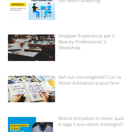
nel field marketing
Shopper Experience per il
Beauty Professional: il
Workshop
Sell out coinvolgente? Con la
Retail Activation si può fare!
Brand Activation In store: qual
è oggi il suo valore strategico?