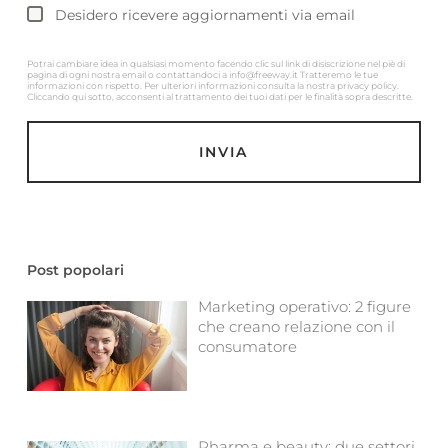
Desidero ricevere aggiornamenti via email
Potrai cambiare idea in qualsiasi momento facendo clic sul link di disiscrizione nel piè di
pagina di ogni nostra email o contattandoci a info@freeway.it Tratteremo le tue
informazioni con rispetto. Per ulteriori informazioni consulta la nostra privacy policy.
Cliccando qui sotto, acconsenti al trattamento dei tuoi dati per le finalità sopra descritte.
Post popolari
Marketing operativo: 2 figure
che creano relazione con il
consumatore
Pharma e beauty: due settori