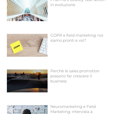
in evoluzione
GDPR e field marketing: noi
siamo pronti e voi?
Perchè le sales promotion
possono far crescere il
business
Neuromarketing e Field
Marketing: intervista a