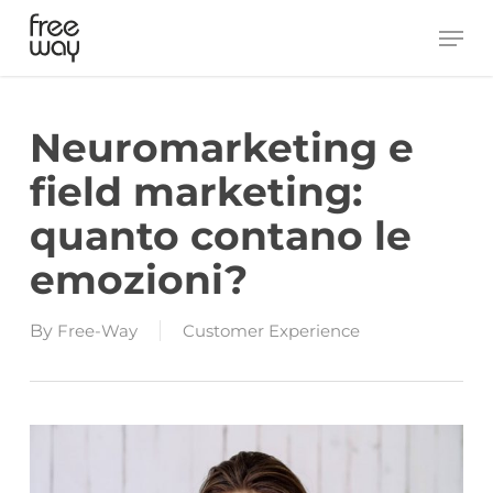
Skip
Men
to
main
content
Neuromarketing e
field marketing:
quanto contano le
emozioni?
By
Free-Way
Customer Experience