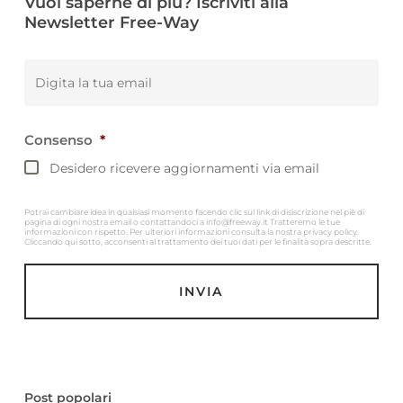
Vuoi saperne di più? Iscriviti alla
Newsletter Free-Way
Email
*
Consenso
*
Desidero ricevere aggiornamenti via email
Potrai cambiare idea in qualsiasi momento facendo clic sul link di disiscrizione nel piè di
pagina di ogni nostra email o contattandoci a info@freeway.it Tratteremo le tue
informazioni con rispetto. Per ulteriori informazioni consulta la nostra privacy policy.
Cliccando qui sotto, acconsenti al trattamento dei tuoi dati per le finalità sopra descritte.
Post popolari