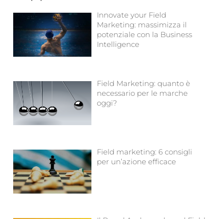
Innovate your Field
Marketing: massimizza il
potenziale con la Business
Intelligence
Field Marketing: quanto è
necessario per le marche
oggi?
Field marketing: 6 consigli
per un’azione efficace