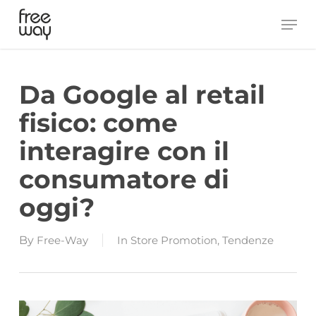
Skip
Men
to
main
content
Da Google al retail
fisico: come
interagire con il
consumatore di
oggi?
By
Free-Way
In Store Promotion
,
Tendenze