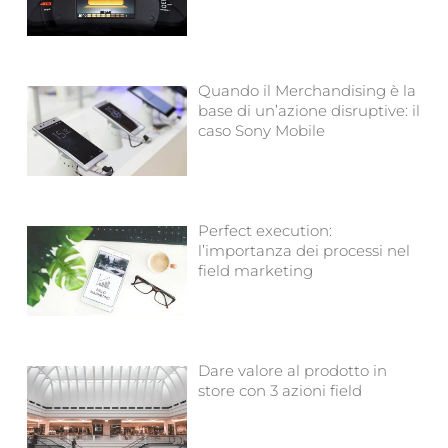
Quando il Merchandising è la
base di un’azione disruptive: il
caso Sony Mobile
Perfect execution:
l’importanza dei processi nel
field marketing
Dare valore al prodotto in
store con 3 azioni field