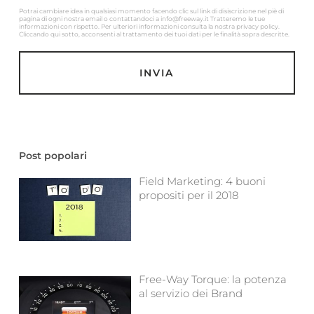
Potrai cambiare idea in qualsiasi momento facendo clic sul link di disiscrizione nel piè di
pagina di ogni nostra email o contattandoci a info@freeway.it Tratteremo le tue
informazioni con rispetto. Per ulteriori informazioni consulta la nostra privacy policy.
Cliccando qui sotto, acconsenti al trattamento dei tuoi dati per le finalità sopra descritte.
Post popolari
Field Marketing: 4 buoni
propositi per il 2018
Free-Way Torque: la potenza
al servizio dei Brand