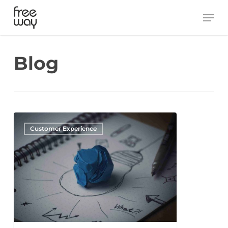
Skip
Men
to
main
content
Blog
Customer Experience